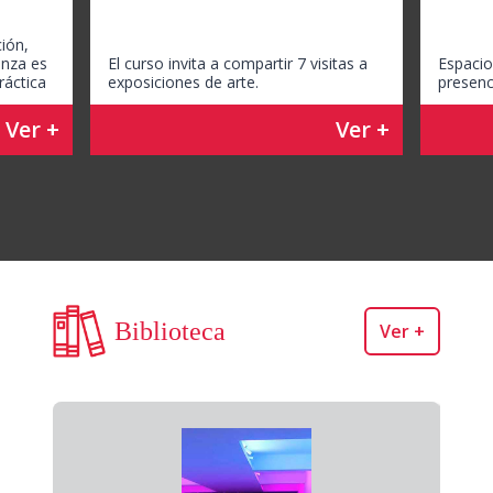
ón, 
nza es 
El curso invita a compartir 7 visitas a 
Espacio
ráctica
exposiciones de arte. 
presenc
Ver +
Ver +
Biblioteca
Ver +