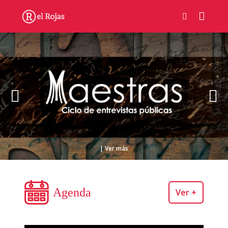
| Ver más
Agenda
Ver +