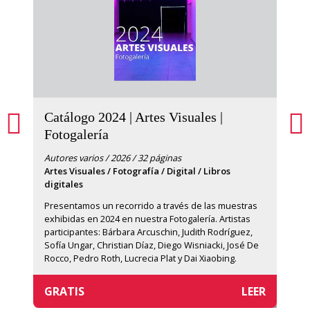
Catálogo 2024 | Artes Visuales |
Cat
Fotogalería
Gal
Autores varios / 2026 / 32 páginas
Autor
Artes Visuales / Fotografía / Digital / Libros
Artes
digitales
Prese
Presentamos un recorrido a través de las muestras 
exhib
exhibidas en 2024 en nuestra Fotogalería. Artistas 
parti
participantes: Bárbara Arcuschin, Judith Rodríguez, 
Monzo
Sofía Ungar, Christian Díaz, Diego Wisniacki, José De 
Rocco, Pedro Roth, Lucrecia Plat y Dai Xiaobing.
GRATIS
LEER
GRA