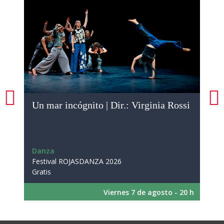
Un mar incógnito | Dir.: Virginia Rossi
Sí |
Danza
Dan
Festival ROJASDANZA 2026

Fest
Gratis
Grati
Viernes 7 de agosto - 20 h